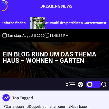
S
BREAKING NEWS
k
i
p
be finden
Auswahl des perfekten Gartenzaunstils
t
o
c
Samstag, August 8 2026
11
:
48
:
32
PM
o
n
t
EIN BLOG RUND UM DAS THEMA
e
HAUS – WOHNEN – GARTEN
n
t
S
M
S
S
h
e
w
e
u
n
i
a
Top Tagged
ff
u
t
r
l
c
c
#Gartenzaun
#Doppelstabmattenzaun
#Haus bauen
e
h
h