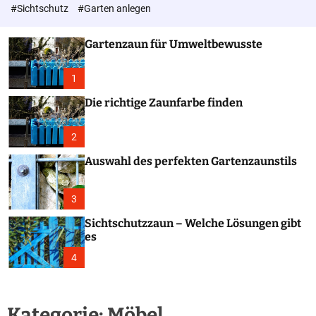
c
#Sichtschutz
#Garten anlegen
o
l
o
Gartenzaun für Umweltbewusste
r
m
o
1
d
e
Die richtige Zaunfarbe finden
2
Auswahl des perfekten Gartenzaunstils
3
Sichtschutzzaun – Welche Lösungen gibt
es
4
Kategorie:
Möbel