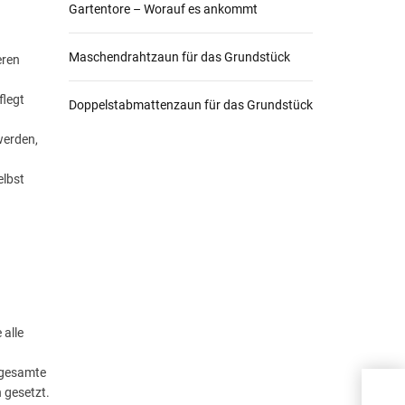
Gartentore – Worauf es ankommt
Maschendrahtzaun für das Grundstück
eren
flegt
Doppelstabmattenzaun für das Grundstück
werden,
elbst
 alle
s gesamte
 gesetzt.