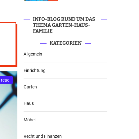
r
m
o
d
INFO-BLOG RUND UM DAS
e
THEMA GARTEN-HAUS-
FAMILIE
KATEGORIEN
Allgemein
Einrichtung
 read
Garten
Haus
Möbel
Recht und Finanzen