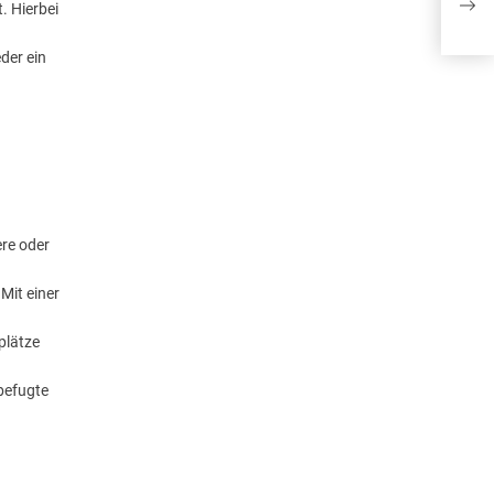
. Hierbei
der ein
re oder
Mit einer
plätze
befugte