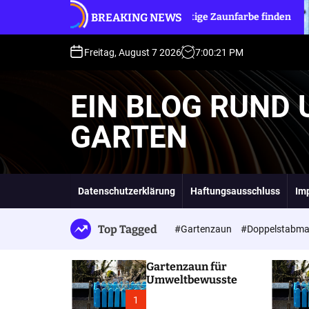
S
BREAKING NEWS
Die richtige Zaunfarbe finden
Auswahl des p
k
i
p
Freitag, August 7 2026
7
:
00
:
22
PM
t
o
EIN BLOG RUND
c
o
GARTEN
n
t
e
n
t
Datenschutzerklärung
Haftungsausschluss
Im
Top Tagged
#Gartenzaun
#Doppelstabma
Gartenzaun für
Umweltbewusste
1