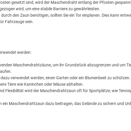
sten gesetzt sind, wird der Maschendraht entlang der Pfosten gespannt
 gezogen wird, um eine stabile Barriere zu gewährleisten.
urch den Zaun benötigen, sollten Sie ein Tor einplanen. Dies kann entwe
für Fahrzeuge sein.
erwendet werden:
wenden Maschendrahtzäune, um ihr Grundstück abzugrenzen und um Tie
laufen.
azu verwendet werden, einen Garten oder ein Blumenbeet zu schützen. 
nere Tiere wie Kaninchen oder Mäuse abhalten.
d Flexibilität wird der Maschendrahtzaun oft für Sportplätze, wie Tennis
nn ein Maschendrahtzaun dazu beitragen, das Gelände zu sichern und Un