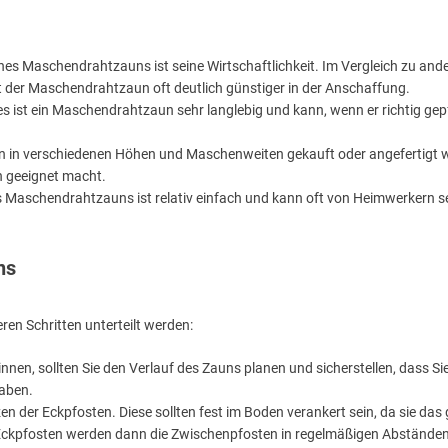
ines Maschendrahtzauns ist seine Wirtschaftlichkeit. Im Vergleich zu and
st der Maschendrahtzaun oft deutlich günstiger in der Anschaffung.
es ist ein Maschendrahtzaun sehr langlebig und kann, wenn er richtig gep
in verschiedenen Höhen und Maschenweiten gekauft oder angefertigt 
n geeignet macht.
es Maschendrahtzauns ist relativ einfach und kann oft von Heimwerkern s
ns
en Schritten unterteilt werden:
innen, sollten Sie den Verlauf des Zauns planen und sicherstellen, dass Sie
aben.
n der Eckpfosten. Diese sollten fest im Boden verankert sein, da sie da
Eckpfosten werden dann die Zwischenpfosten in regelmäßigen Abständen