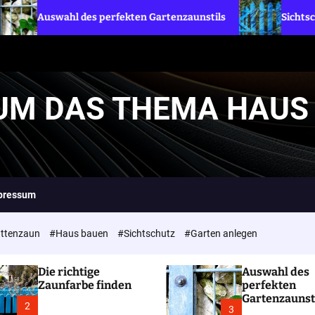
erfekten Gartenzaunstils
Sichtschutzzaun – Welche Lös
 UM DAS THEMA HAUS
pressum
ttenzaun
#Haus bauen
#Sichtschutz
#Garten anlegen
Die richtige
Auswahl des
Zaunfarbe finden
perfekten
Gartenzaunst
2
3