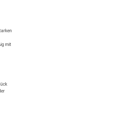
tarken
ig mit
tück
der