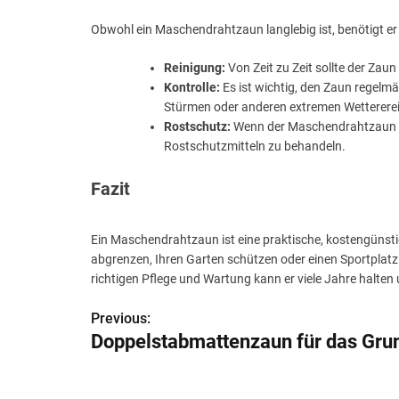
Obwohl ein Maschendrahtzaun langlebig ist, benötigt er
Reinigung:
Von Zeit zu Zeit sollte der Za
Kontrolle:
Es ist wichtig, den Zaun regelm
Stürmen oder anderen extremen Wetterere
Rostschutz:
Wenn der Maschendrahtzaun aus
Rostschutzmitteln zu behandeln.
Fazit
Ein Maschendrahtzaun ist eine praktische, kostengünstig
abgrenzen, Ihren Garten schützen oder einen Sportplatz 
richtigen Pflege und Wartung kann er viele Jahre halten
Previous:
B
Doppelstabmattenzaun für das Gru
e
i