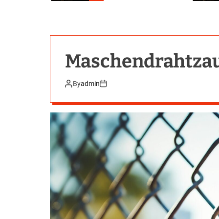
Maschendrahtzau
By
admin