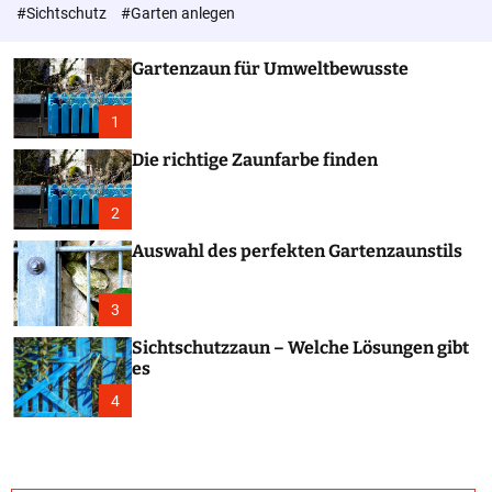
c
#Sichtschutz
#Garten anlegen
o
l
o
Gartenzaun für Umweltbewusste
r
m
o
1
d
e
Die richtige Zaunfarbe finden
2
Auswahl des perfekten Gartenzaunstils
3
Sichtschutzzaun – Welche Lösungen gibt
es
4