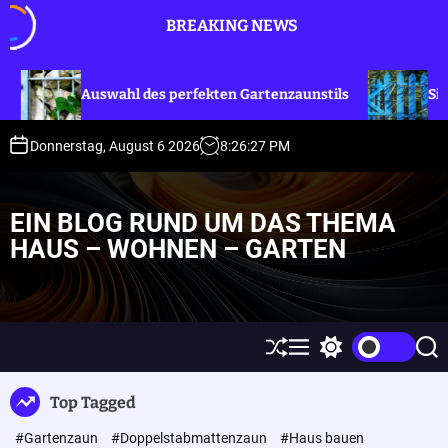
S
BREAKING NEWS
k
i
p
Auswahl des perfekten Gartenzaunstils
Sichtschutzza
t
o
c
Donnerstag, August 6 2026
8
:
26
:
28
PM
o
n
t
EIN BLOG RUND UM DAS THEMA
e
HAUS – WOHNEN – GARTEN
n
t
S
M
S
S
h
e
w
e
u
n
i
a
Top Tagged
ff
u
t
r
l
c
c
#Gartenzaun
#Doppelstabmattenzaun
#Haus bauen
e
h
h