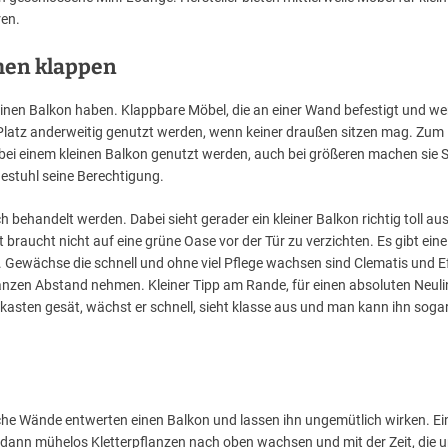
ren.
men klappen
 kleinen Balkon haben. Klappbare Möbel, die an einer Wand befestigt und 
Platz anderweitig genutzt werden, wenn keiner draußen sitzen mag. Zum 
bei einem kleinen Balkon genutzt werden, auch bei größeren machen sie S
egestuhl seine Berechtigung.
h behandelt werden. Dabei sieht gerader ein kleiner Balkon richtig toll au
t braucht nicht auf eine grüne Oase vor der Tür zu verzichten. Es gibt ein
t. Gewächse die schnell und ohne viel Pflege wachsen sind Clematis und E
flanzen Abstand nehmen. Kleiner Tipp am Rande, für einen absoluten Neuli
asten gesät, wächst er schnell, sieht klasse aus und man kann ihn sogar
he Wände entwerten einen Balkon und lassen ihn ungemütlich wirken. Ei
n dann mühelos Kletterpflanzen nach oben wachsen und mit der Zeit, die