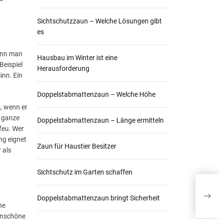
Sichtschutzzaun – Welche Lösungen gibt
es
wenn man
Hausbau im Winter ist eine
Beispiel
Herausforderung
inn. Ein
Doppelstabmattenzaun – Welche Höhe
s, wenn er
e ganze
Doppelstabmattenzaun – Länge ermitteln
feu. Wer
ng eignet
Zaun für Haustier Besitzer
 als
Sichtschutz im Garten schaffen
Doppelstabmattenzaun bringt Sicherheit
ne
 unschöne