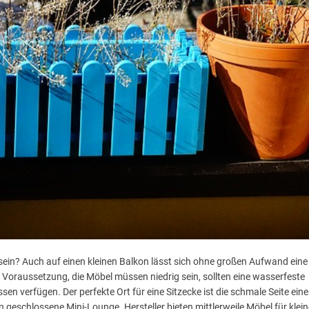
n? Auch auf einen kleinen Balkon lässt sich ohne großen Aufwand eine
e Voraussetzung, die Möbel müssen niedrig sein, sollten eine wasserfeste
en verfügen. Der perfekte Ort für eine Sitzecke ist die schmale Seite eine
n geschlossene Mini-Lounge. Hersteller bieten mittlerweile Möbel für klein