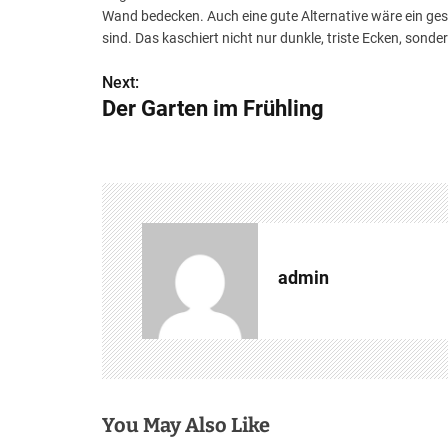
Wand bedecken. Auch eine gute Alternative wäre ein ge
sind. Das kaschiert nicht nur dunkle, triste Ecken, sonde
Next:
B
Der Garten im Frühling
e
i
t
r
a
admin
g
s
n
You May Also Like
a