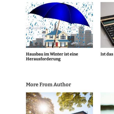
v
i
g
a
t
i
Hausbau im Winter ist eine
Ist das
Herausforderung
o
n
More From Author