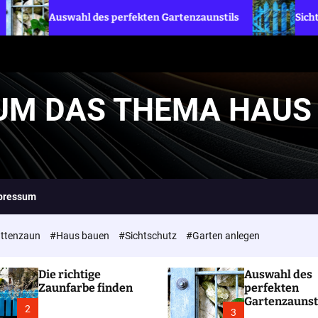
des perfekten Gartenzaunstils
Sichtschutzzaun – Welch
 UM DAS THEMA HAUS
pressum
ttenzaun
#Haus bauen
#Sichtschutz
#Garten anlegen
Die richtige
Auswahl des
Zaunfarbe finden
perfekten
Gartenzaunst
2
3