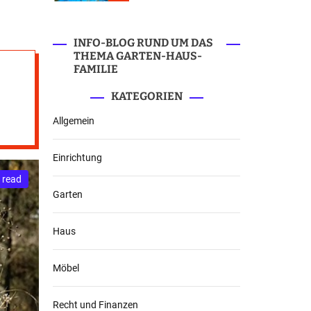
r
m
o
d
INFO-BLOG RUND UM DAS
e
THEMA GARTEN-HAUS-
FAMILIE
KATEGORIEN
Allgemein
Einrichtung
 read
Garten
Haus
Möbel
Recht und Finanzen