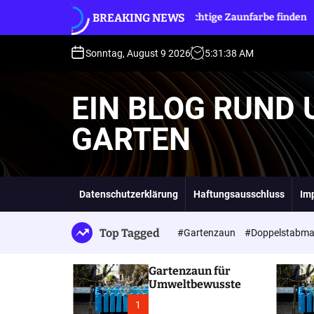
S
BREAKING NEWS
sste
Die richtige Zaunfarbe finden
Auswahl 
k
i
p
Sonntag, August 9 2026
5
:
31
:
40
AM
t
o
EIN BLOG RUND
c
o
GARTEN
n
t
e
n
t
Datenschutzerklärung
Haftungsausschluss
Im
Top Tagged
#Gartenzaun
#Doppelstabma
Gartenzaun für
Umweltbewusste
1