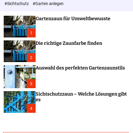
c
#Sichtschutz
#Garten anlegen
o
l
o
Gartenzaun für Umweltbewusste
r
m
o
1
d
e
Die richtige Zaunfarbe finden
2
Auswahl des perfekten Gartenzaunstils
3
Sichtschutzzaun – Welche Lösungen gibt
es
4