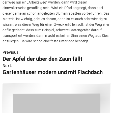
der Weg nur ein „Arbeitsweg“ werden, dann wird dieser
sinnvollerweise geradlinig sein. Wird ein Pfad angelegt, dann darf
dieser gerne an schön angelegten Blumenrabatten vorbeiführen. Das
Material ist wichtig, geht es darum, dann ist es auch sehr wichtig zu
wissen, was dieser Weg für einen Zweck erfüllen soll. Ist der Weg eher
dafür gedacht, dass zum Beispiel, schwere Gartengeräte darauf
transportiert werden, dann macht es keinen Sinn einen Weg aus Kies
anzulegen. Da wird schon eine feste Unterlage benötigt.
Previous:
B
Der Apfel der über den Zaun fällt
e
Next:
Gartenhäuser modern und mit Flachdach
i
t
r
a
g