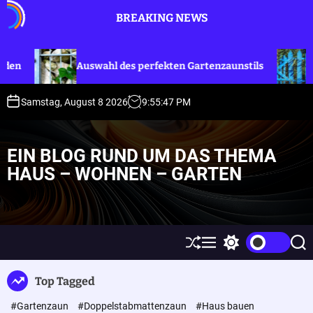
S
BREAKING NEWS
k
i
p
Auswahl des perfekten Gartenzaunstils
Sichtschutz
t
o
c
Samstag, August 8 2026
9
:
55
:
48
PM
o
n
t
EIN BLOG RUND UM DAS THEMA
e
HAUS – WOHNEN – GARTEN
n
t
S
M
S
S
h
e
w
e
u
n
i
a
Top Tagged
ff
u
t
r
l
c
c
#Gartenzaun
#Doppelstabmattenzaun
#Haus bauen
e
h
h